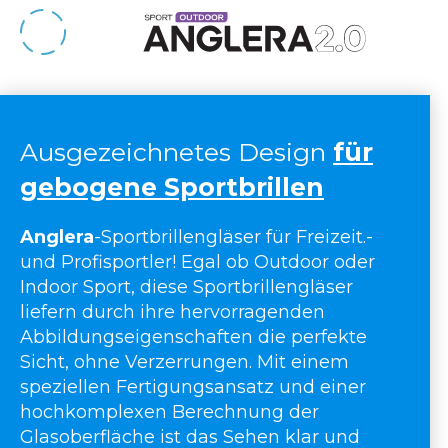
Ausgezeichnetes Design
für
gebogene Sportbrillen
Anglera
-Sportbrillengläser für Freizeit.-
und Profisportler! Egal ob Outdoor oder
Indoor Sport, diese Sportbrillengläser
liefern durch ihre hervorragenden
Abbildungseigenschaften die perfekte
Sicht, ohne Verzerrungen. Mit einem
speziellen Fertigungsansatz und einer
hochkomplexen Berechnung der
Glasoberfläche ist das Sehen klar und