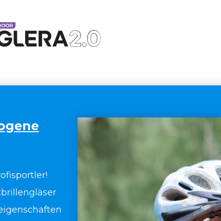
bogene
ofisportler!
brillengläser
seigenschaften