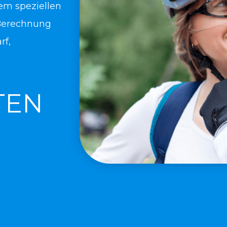
nem speziellen
Berechnung
rf,
TEN