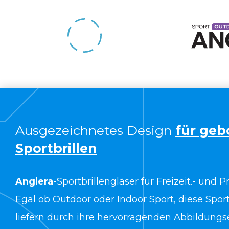
Ausgezeichnetes Design
für ge
Sportbrillen
Anglera
-Sportbrillengläser für Freizeit.- und Pr
Egal ob Outdoor oder Indoor Sport, diese Sport
liefern durch ihre hervorragenden Abbildung