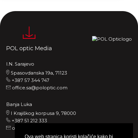
POL optic Media
I.N. Sarajevo
Spasovdanska 19a, 71123
+387 57 344 747
office.sa@poloptic.com
Banja Luka
I Krajiškog korpusa 9, 78000
+387 51 212 333
office.bih@poloptic.com
Ova web stranica koristi kolačiće kako bi