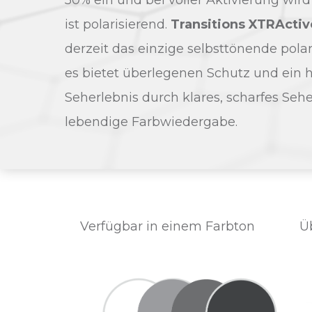
50% ein und bei voller Aktivierung wir
ist polarisierend.
Transitions XTRActiv
derzeit das einzige selbsttönende polar
es bietet überlegenen Schutz und ein 
Seherlebnis durch klares, scharfes Seh
lebendige Farbwiedergabe.
Verfügbar in einem Farbton
Üb