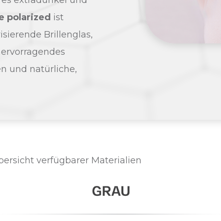
d es extradunkel und
e polarized
ist
isierende Brillenglas,
hervorragendes
en und natürliche,
ersicht verfügbarer Materialien