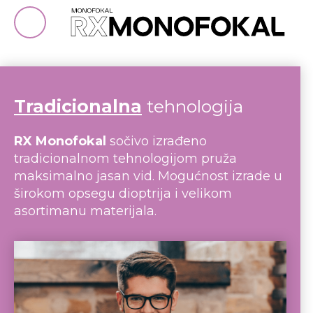
Tradicionalna
tehnologija
RX Monofokal
sočivo izrađeno
tradicionalnom tehnologijom pruža
maksimalno jasan vid. Mogućnost izrade u
širokom opsegu dioptrija i velikom
asortimanu materijala.