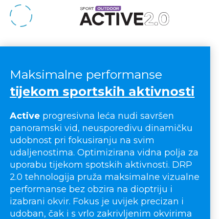
Maksimalne performanse
tijekom sportskih aktivnosti
Active
progresivna leća nudi savršen
panoramski vid, neusporedivu dinamičku
udobnost pri fokusiranju na svim
udaljenostima. Optimizirana vidna polja za
uporabu tijekom spotskih aktivnosti. DRP
2.0 tehnologija pruža maksimalne vizualne
performanse bez obzira na dioptriju i
izabrani okvir. Fokus je uvijek precizan i
udoban, čak i s vrlo zakrivljenim okvirima