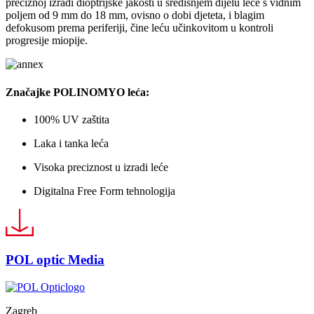
preciznoj izradi dioptrijske jakosti u središnjem dijelu leće s vidnim
poljem od 9 mm do 18 mm, ovisno o dobi djeteta, i blagim
defokusom prema periferiji, čine leću učinkovitom u kontroli
progresije miopije.
Značajke
POLINO
MYO leća:
100% UV zaštita
Laka i tanka leća
Visoka preciznost u izradi leće
Digitalna Free Form tehnologija
POL optic Media
Zagreb