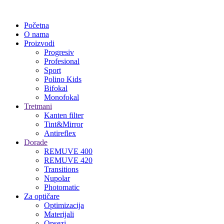
Početna
O nama
Proizvodi
Progresiv
Profesional
Sport
Polino Kids
Bifokal
Monofokal
Tretmani
Kanten filter
Tint&Mirror
Antireflex
Dorade
REMUVE 400
REMUVE 420
Transitions
Nupolar
Photomatic
Za optičare
Optimizacija
Materijali
Opsezi