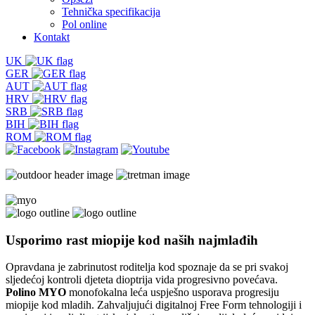
Tehnička specifikacija
Pol online
Kontakt
UK
GER
AUT
HRV
SRB
BIH
ROM
Usporimo rast miopije
kod naših najmlađih
Opravdana je zabrinutost roditelja kod spoznaje da se pri svakoj
sljedećoj kontroli djeteta dioptrija vida progresivno povećava.
Polino MYO
monofokalna leća uspješno usporava progresiju
miopije kod mladih. Zahvaljujući digitalnoj Free Form tehnologiji i