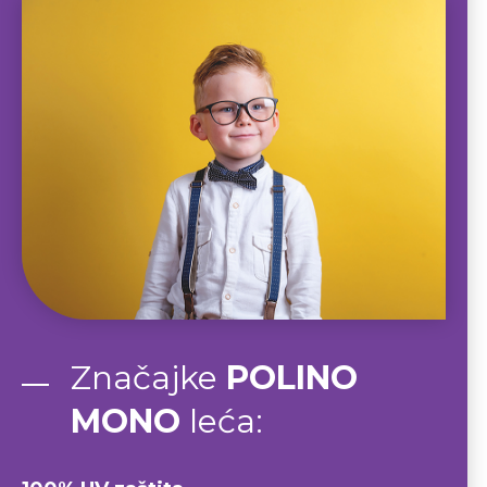
Značajke
POLINO
MONO
leća: