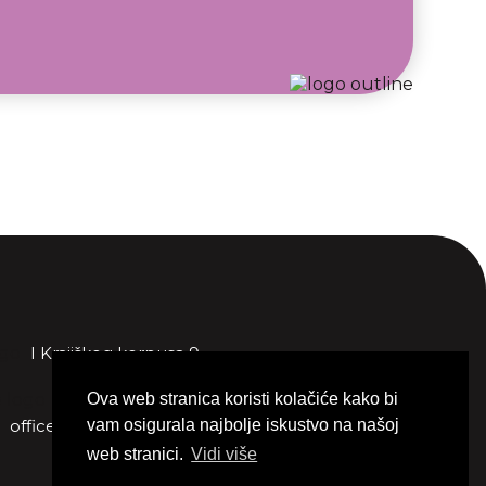
I Krajiškog korpusa 9,
+387 51 212 333
Ova web stranica koristi kolačiće kako bi
office.bih@poloptic.com
vam osigurala najbolje iskustvo na našoj
web stranici.
Vidi više