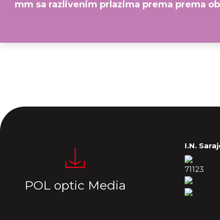
mm sa razlivenim prlazima prema prema o
I.N. Sara
71123
POL optic Media