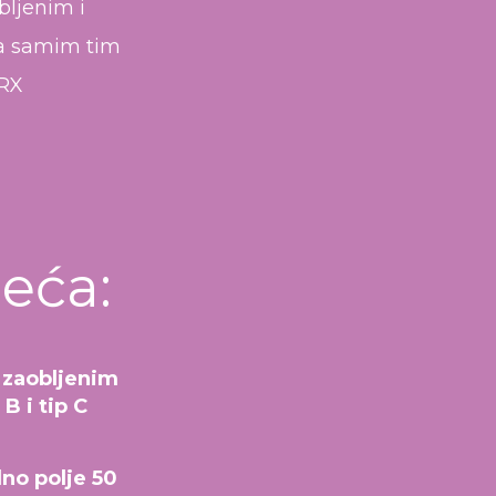
bljenim i
 a samim tim
 RX
leća:
a zaobljenim
B i tip C
dno polje 50