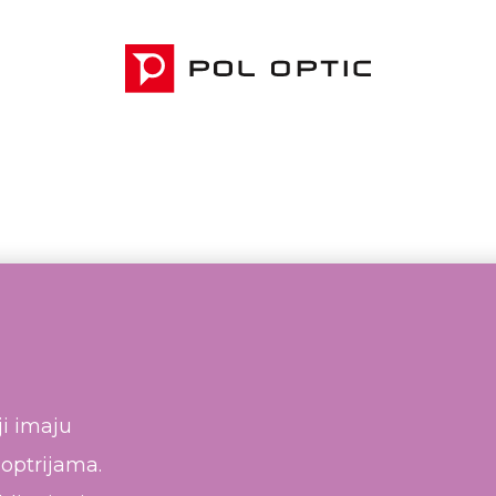
ji imaju
ioptrijama.