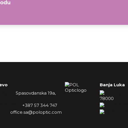
bodu
jevo
Banja Luka
Spasovdanska 19a,
78000
+387 57 344 747
office.sa@poloptic.com