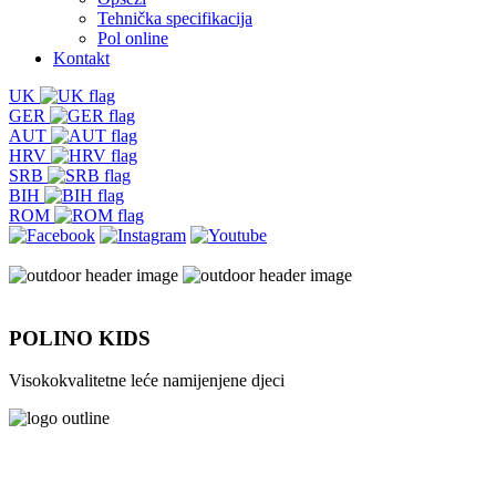
Tehnička specifikacija
Pol online
Kontakt
UK
GER
AUT
HRV
SRB
BIH
ROM
POLINO KIDS
Visokokvalitetne leće namijenjene djeci