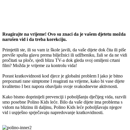
Reagirajte na vrijeme! Ovo su znaci da je vašem djetetu možda
narušen vid i da treba korekciju.
Primjetili ste, ili su vam iz škole javili, da vaše dijete dok čita ili piše
previše spušta glavu prema bilježnici ili udžbeniku, žali se da ne vidi
pročitati sa ploče, sjedi blizu TV-a dok gleda svoj omiljeni crtani
film? Možda je vrijeme za kontrolu vida!
Porast kratkovidnosti kod djece je globalni problem I jako je bitno
prepoznati rane simptome I reagirati na vrijeme, kako bi vase dijete
kvalitetno I bez napora obavljalo svoje svakodnevne aktivnosti.
Kako bismo doprinijeli prevenciji i poboljšanju dječijeg vida, razvili
smo posebne Polino Kids leće. Bilo da vaše dijete ima problema s
vidom na blizinu ili daljinu, Polino Kids leće poboljšavaju njegov
vid i uspješno sprječavaju napredovanje kratkovidnosti.