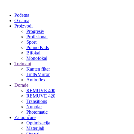
Početna
O nama
Proizvodi
Progresiv
Profesional
Sport
Polino Kids
Bifokal
Monofokal
Tretmani
Kanten filter
Tint&Mirror
Antireflex
Dorade
REMUVE 400
REMUVE 420
Transitions
Nupolar
Photomatic
Za optičare
Optimizacija
Materijali
Opsezi