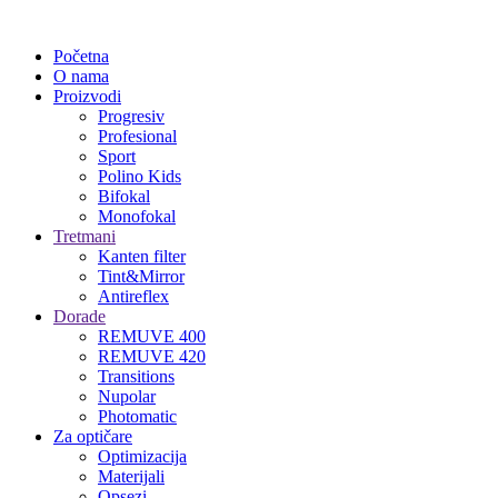
Početna
O nama
Proizvodi
Progresiv
Profesional
Sport
Polino Kids
Bifokal
Monofokal
Tretmani
Kanten filter
Tint&Mirror
Antireflex
Dorade
REMUVE 400
REMUVE 420
Transitions
Nupolar
Photomatic
Za optičare
Optimizacija
Materijali
Opsezi