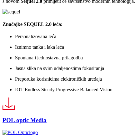
s novom
Sequel 2.0
primijetit će savršenstvo modernih tehnologija.
Značajke
SEQUEL
2.0 leća:
Personalizovana leća
Iznimno tanka i laka leća
Spontana i jednostavna prilagodba
Jasna slika na svim udaljenostima fokusiranja
Preporuka korisnicima elektroničkih uređaja
IOT Endless Steady Progressive Balanced Vision
POL optic Media