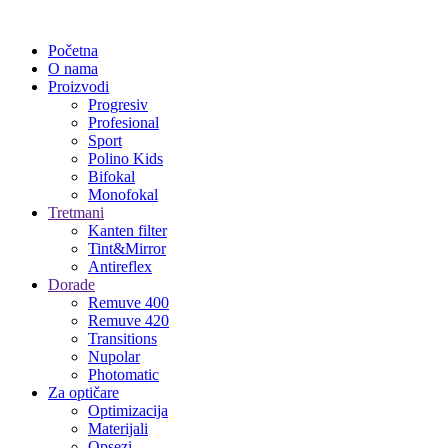
Početna
O nama
Proizvodi
Progresiv
Profesional
Sport
Polino Kids
Bifokal
Monofokal
Tretmani
Kanten filter
Tint&Mirror
Antireflex
Dorade
Remuve 400
Remuve 420
Transitions
Nupolar
Photomatic
Za optičare
Optimizacija
Materijali
Opsezi