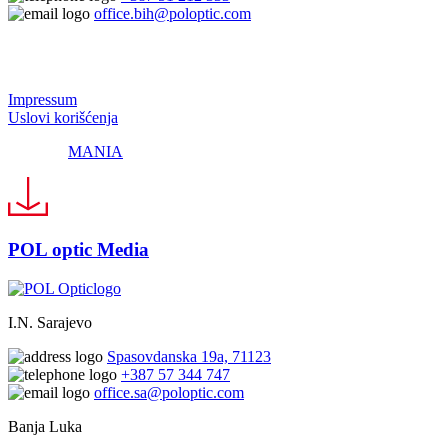
office.bih@poloptic.com
© 2024 Pol Optic
Impressum
Uslovi korišćenja
Made by
MANIA
POL optic Media
I.N. Sarajevo
Spasovdanska 19a, 71123
+387 57 344 747
office.sa@poloptic.com
Banja Luka