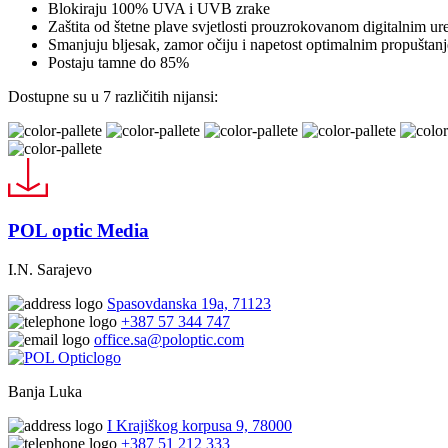
Blokiraju 100% UVA i UVB zrake
Zaštita od štetne plave svjetlosti prouzrokovanom digitalnim u
Smanjuju bljesak, zamor očiju i napetost optimalnim propuštanje
Postaju tamne do 85%
Dostupne su u 7 različitih nijansi:
POL optic Media
I.N. Sarajevo
Spasovdanska 19a, 71123
+387 57 344 747
office.sa@poloptic.com
Banja Luka
I Krajiškog korpusa 9, 78000
+387 51 212 333