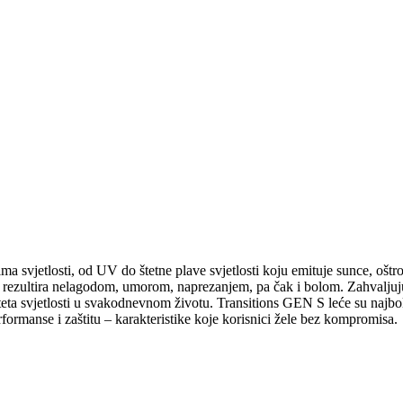
ma svjetlosti, od UV do štetne plave svjetlosti koju emituje sunce, ošt
to rezultira nelagodom, umorom, naprezanjem, pa čak i bolom. Zahvaljuju
nziteta svjetlosti u svakodnevnom životu. Transitions GEN S leće su naj
erformanse i zaštitu – karakteristike koje korisnici žele bez kompromisa.