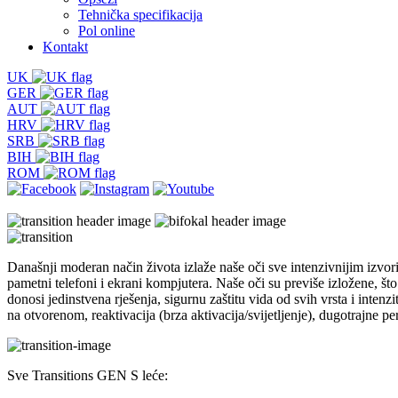
Tehnička specifikacija
Pol online
Kontakt
UK
GER
AUT
HRV
SRB
BIH
ROM
Današnji moderan način života izlaže naše oči sve intenzivnijim izvori
pametni telefoni i ekrani kompjutera. Naše oči su previše izložene, š
donosi jedinstvena rješenja, sigurnu zaštitu vida od svih vrsta i inte
na otvorenom, reaktivacija (brza aktivacija/svijetljenje), dugotrajne p
Sve Transitions GEN S leće: