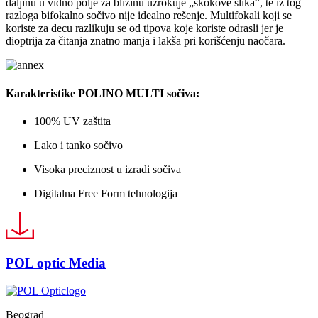
daljinu u vidno polje za blizinu uzrokuje „skokove slika“, te iz tog
razloga bifokalno sočivo nije idealno rešenje. Multifokali koji se
koriste za decu razlikuju se od tipova koje koriste odrasli jer je
dioptrija za čitanja znatno manja i lakša pri korišćenju naočara.
Karakteristike
POLINO MULTI
sočiva:
100% UV zaštita
Lako i tanko sočivo
Visoka preciznost u izradi sočiva
Digitalna Free Form tehnologija
POL optic Media
Beograd