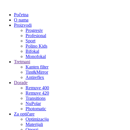
Početna
O nama
Proizvodi
Progresiv
Profesional
Sport
Polino Kids
Bifokal
Monofokal
Tretmani
Kanten filter
Tint&Mirror
Antireflex
Dorade
Remuve 400
Remuve 420
Transitions
NuPolar
Photomatic
Za optičare
Optimizacija
Materijali
Opsezi