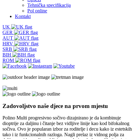
Tehnička specifikacija
Pol online
Kontakt
UK
GER
AUT
HRV
SRB
BIH
ROM
Zadovoljstvo naše djece
na prvom mjestu
Polino Multi progresivno sočivo dizajnirano je da kombinuje
dioptrije za daljinu i čitanje bez vidljive linije kao kod bifokalnog
sočiva. Ovo je popularan izbor za roditelje i decu kako iz estetskih
tako i iz funkcionalnih razloga. Nagli prelaz iz vidnog polja za