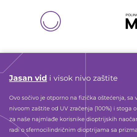
Jasan vid
i visok nivo zaštite
Ovo sočivo je otporno na fizička oštećenja, sa 
nivoom zaštite od UV zračenja (100%) i stoga o
za naše najmlađe korisnike dioptrijskih naočar
radi o sfernocilindričnim dioptrijama sa prizm