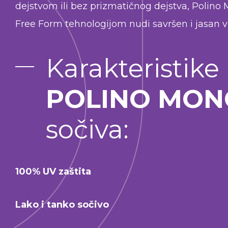
dejstvom ili bez prizmatičnog dejstva, Polino
Free Form tehnologijom nudi savršen i jasan v
Karakteristike
POLINO MON
sočiva:
100% UV zaštita
Lako i tanko sočivo