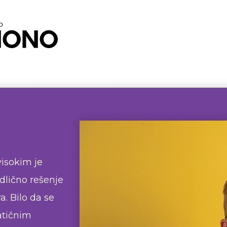
visokim je
dlično rešenje
a. Bilo da se
atičnim