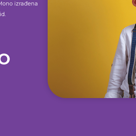
 Mono izrađena
id.
O