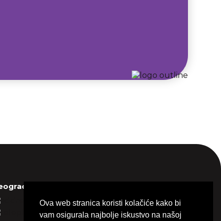
eograd
Bekerelova 1, 11050
Ova web stranica koristi kolačiće kako bi
+381 11 2885757
vam osigurala najbolje iskustvo na našoj