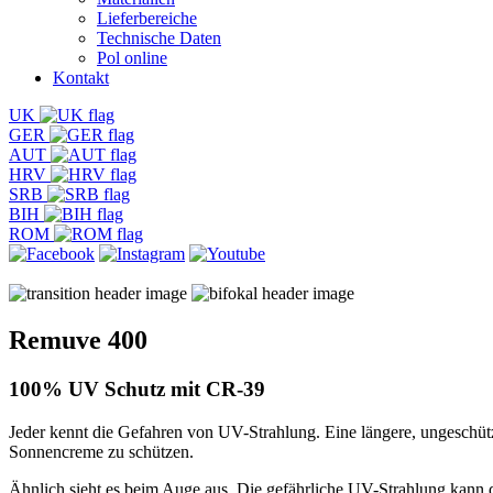
Lieferbereiche
Technische Daten
Pol online
Kontakt
UK
GER
AUT
HRV
SRB
BIH
ROM
Remuve 400
100% UV Schutz
mit CR-39
Jeder kennt die Gefahren von UV-Strahlung. Eine längere, ungeschüt
Sonnencreme zu schützen.
Ähnlich sieht es beim Auge aus. Die gefährliche UV-Strahlung kann d