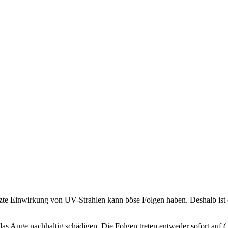
zte Einwirkung von UV-Strahlen kann böse Folgen haben. Deshalb ist e
as Auge nachhaltig schädigen. Die Folgen treten entweder sofort auf (