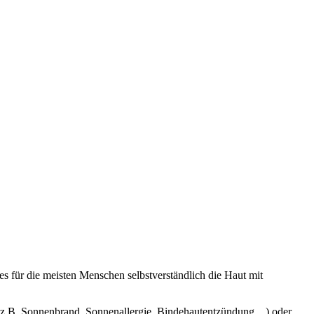
s für die meisten Menschen selbstverständlich die Haut mit
 z.B. Sonnenbrand, Sonnenallergie, Bindehautentzündung,...) oder