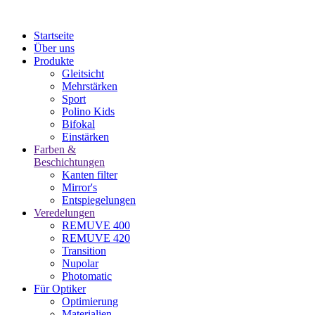
Startseite
Über uns
Produkte
Gleitsicht
Mehrstärken
Sport
Polino Kids
Bifokal
Einstärken
Farben &
Beschichtungen
Kanten filter
Mirror's
Entspiegelungen
Veredelungen
REMUVE 400
REMUVE 420
Transition
Nupolar
Photomatic
Für Optiker
Optimierung
Materialien