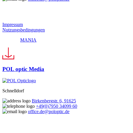
© 2024 Pol Optic
Impressum
Nutzungsbedingungen
Made by
MANIA
POL optic Media
Schnelldorf
Birkenbergstr. 6, 91625
+49(0)7950 34099 60
office.de@poloptic.de
© 2024 Pol Optic