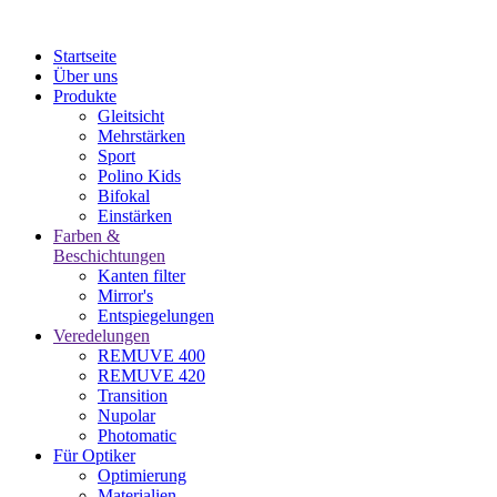
Startseite
Über uns
Produkte
Gleitsicht
Mehrstärken
Sport
Polino Kids
Bifokal
Einstärken
Farben &
Beschichtungen
Kanten filter
Mirror's
Entspiegelungen
Veredelungen
REMUVE 400
REMUVE 420
Transition
Nupolar
Photomatic
Für Optiker
Optimierung
Materialien