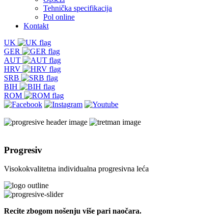
Tehnička specifikacija
Pol online
Kontakt
UK
GER
AUT
HRV
SRB
BIH
ROM
Progresiv
Visokokvalitetna individualna progresivna leća
Recite zbogom nošenju više pari naočara.