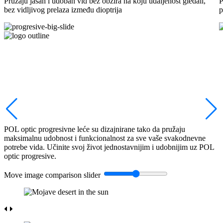
Pružaju jasan i udoban vid bez obzira na koju udaljenost gledali,
P
bez vidljivog prelaza između dioptrija
p
POL optic progresivne leće su dizajnirane tako da pružaju
maksimalnu udobnost i funkcionalnost za sve vaše svakodnevne
potrebe vida. Učinite svoj život jednostavnijim i udobnijim uz POL
optic progresive.
Move image comparison slider