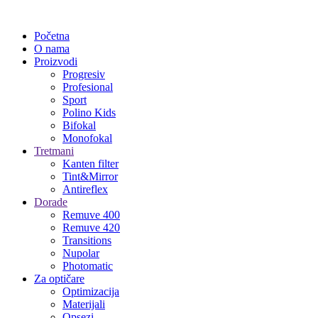
Početna
O nama
Proizvodi
Progresiv
Profesional
Sport
Polino Kids
Bifokal
Monofokal
Tretmani
Kanten filter
Tint&Mirror
Antireflex
Dorade
Remuve 400
Remuve 420
Transitions
Nupolar
Photomatic
Za optičare
Optimizacija
Materijali
Opsezi