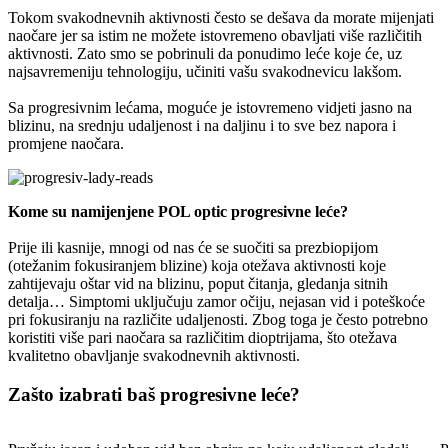
Tokom svakodnevnih aktivnosti često se dešava da morate mijenjati
naočare jer sa istim ne možete istovremeno obavljati više različitih
aktivnosti. Zato smo se pobrinuli da ponudimo leće koje će, uz
najsavremeniju tehnologiju, učiniti vašu svakodnevicu lakšom.
Sa progresivnim lećama, moguće je istovremeno vidjeti jasno na
blizinu, na srednju udaljenost i na daljinu i to sve bez napora i
promjene naočara.
Kome su namijenjene POL optic progresivne leće?
Prije ili kasnije, mnogi od nas će se suočiti sa prezbiopijom
(otežanim fokusiranjem blizine) koja otežava aktivnosti koje
zahtijevaju oštar vid na blizinu, poput čitanja, gledanja sitnih
detalja… Simptomi uključuju zamor očiju, nejasan vid i poteškoće
pri fokusiranju na različite udaljenosti. Zbog toga je često potrebno
koristiti više pari naočara sa različitim dioptrijama, što otežava
kvalitetno obavljanje svakodnevnih aktivnosti.
Zašto izabrati baš progresivne leće?