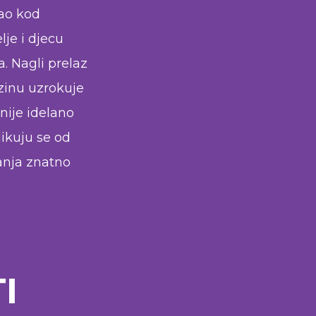
kao kod
lje i djecu
a. Nagli prelaz
izinu uzrokuje
 nije idelano
likuju se od
tanja znatno
I