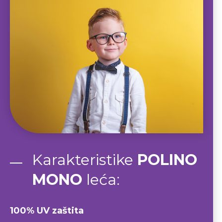
Karakteristike
POLINO
MONO
leća:
100% UV zaštita